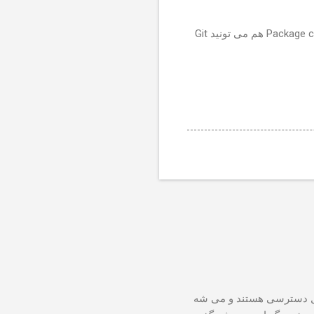
Git
Package c
هم می تونید
Vie ها به زبون خودم، یه سری کد هستند که از طریق تمپلیت و layout ها قابل دسترسی هستند و می شه