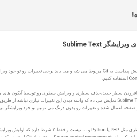
رد شدن به محتوای اصلی
!
Git
سمش پیداست به
مربوط می شه و می یاید برخی تغییرات رو تو خود ویر
.
Com
استفاده کنیم
 این پلاگین ۳ تغییر، افزودن سطر جدید،حذف سطری و ویرایش سطری رو توسط آیکون
Sublime T
نمایش می ده که واسه دیدن این تغییرات نیازی نباشه از طریق
و صفحه اعمال شده و تغییرات رو بدون درنگ می تونیم تو خود ویرایشگر ببی
Python
PHP
طری مثل
یا
و … نیست و فقط ۲ شرط داره که اولیش ویرایشگر
.
Git
Source control management
اینه که برای
پروژتون از
استفاده کنید