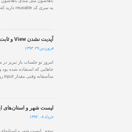
باهاشون مثل متدی باهاشون رف
یه سری کد 
یاد که ای
آپدیت نشدن View و ثابت ماندن مقدار فیلد Input در Angular
فروردین ۲۹, ۱۳۹۳
ابتدا یه کلاس...
واقعا مقدار آپدیت نمی شه یه
گرفته شه و همان مقداری که م
لیست شهر و استان‌های ای
خرداد ۰۸, ۱۳۹۲
در بقیه قسمت‌ها که از مدل اس