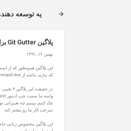
یه توسعه دهنده
پلاگین Git Gutter برای ویرایشگر Sublime Text
بهمن ۱۲, ۱۳۹۱
این پلاگین همونطور که از ا
mand-line
که نیازی نباشه از
در حقیقت
ext
واسه ما سمت چپ ادیتور
چک کنیم ببینیم چه تغییراتی ت
.
سرعت کار ما رو بیشتر کنه
این پلاگین مخصوص زبانی خا
ازش استفاده کنید و دومی هم 